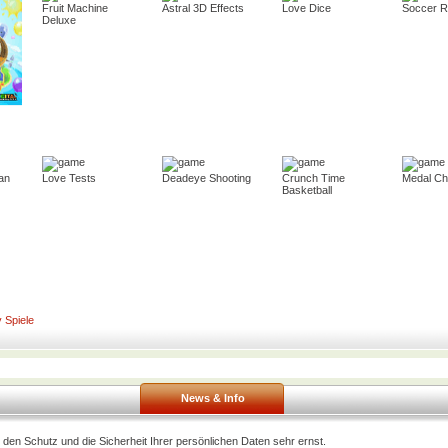
Fruit Machine
Astral 3D Effects
Love Dice
Soccer 
Deluxe
an
Love Tests
Deadeye Shooting
Crunch Time
Medal Ch
Basketball
 Spiele
News & Info
den Schutz und die Sicherheit Ihrer persönlichen Daten sehr ernst.