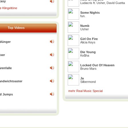
Easy
Ludacris ft. Usher, David Guetta
 Klingeltöne
Some Nights
fun.
Numb
Top Videos
Usher
Girl On Fire
dünger
Alicia Keys
Die Young
ixer
Ke$ha
Locked Out Of Heaven
renfalle
Bruno Mars
Ja
andwichtoaster
Silbermond
mehr Real Music Special
ed Jumps