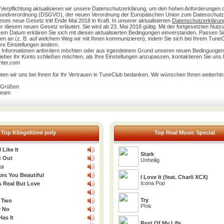
 Verpflichtung aktualisieren wir unsere Datenschutzerklärung, um den hohen Anforderungen 
undverordnung (DSGVO), der neuen Verordnung der Europäischen Union zum Datenschutz
ses neue Gesetz tritt Ende Mai 2018 in Kraft. In unserer aktualisierten
Datenschutzerklärun
r diesem neuen Gesetz erläutert. Sie wird ab 23. Mai 2018 gültig. Mit der fortgesetzten Nut
sem Datum erklären Sie sich mit diesen aktualisierten Bedingungen einverstanden. Passen Si
gen an (z. B. auf welchem Weg wir mit Ihnen kommunizieren), indem Sie sich bei Ihrem TuneCl
re Einstellungen ändern.
re Informationen anfordern möchten oder aus irgendeinem Grund unseren neuen Bedingungen
eber Ihr Konto schließen möchten, als Ihre Einstellungen anzupassen, kontaktieren Sie uns b
nter.com
en wir uns bei Ihnen für Ihr Vertrauen in TuneClub bedanken. Wir wünschen Ihnen weiterhin 
n Grüßen
Team
Top Klingeltöne poly
Top Real Music Special
 Like It
Stark
t Out
Unheilig
ks
es You Beautiful
I Love It (feat. Charli XCX)
Icona Pop
s Real But Love
Try
 Two
P!nk
y No
as It
Rest Of My Life