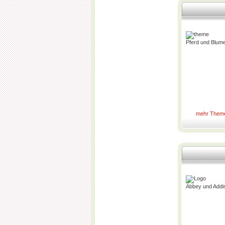
Pferd und Blum
mehr Them
Abbey und Addi