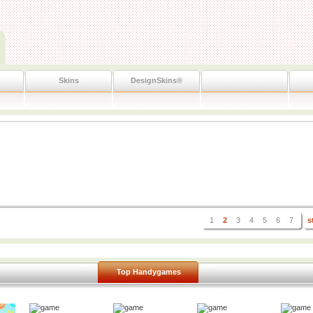
Skins
DesignSkins®
1
2
3
4
5
6
7
s
Top Handygames