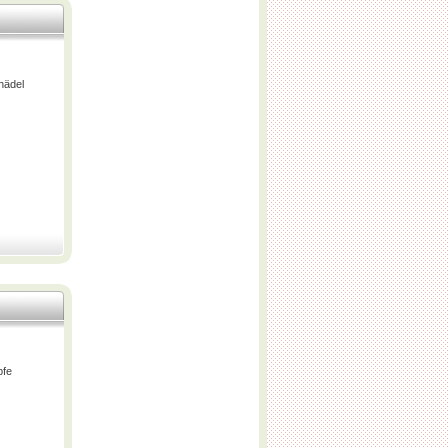
hädel
pfe