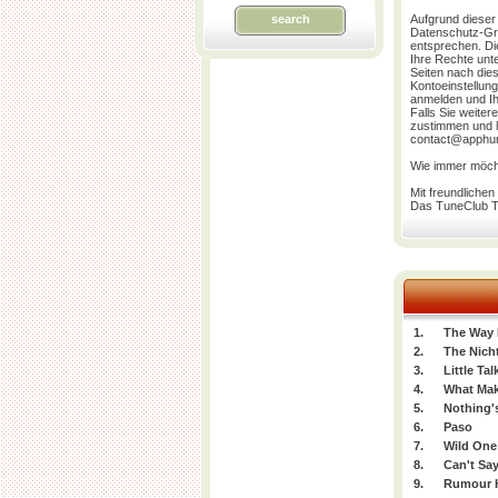
search
Aufgrund dieser
Datenschutz-Gr
entsprechen. Die
Ihre Rechte unte
Seiten nach die
Kontoeinstellun
anmelden und Ih
Falls Sie weite
zustimmen und li
contact@apphu
Wie immer möcht
Mit freundliche
Das TuneClub 
1.
The Way I
2.
The Nich
3.
Little Tal
4.
What Mak
5.
Nothing'
6.
Paso
7.
Wild One
8.
Can't Sa
9.
Rumour H