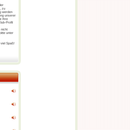
der
, zu
g
werden
zung unserer
e Ihre
ub-Profil
 nicht
itte unter
viel Spaß!