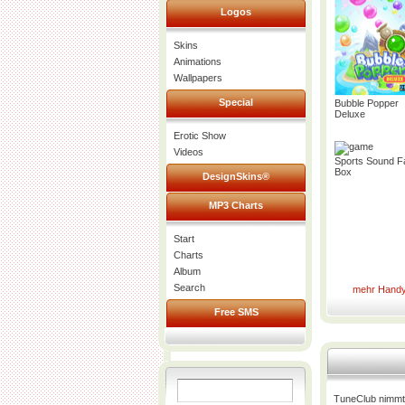
Logos
Skins
Animations
Wallpapers
Special
Bubble Popper
Deluxe
Erotic Show
Videos
Sports Sound F
Box
DesignSkins®
MP3 Charts
Start
Charts
Album
Search
mehr Handy
Free SMS
TuneClub nimmt 