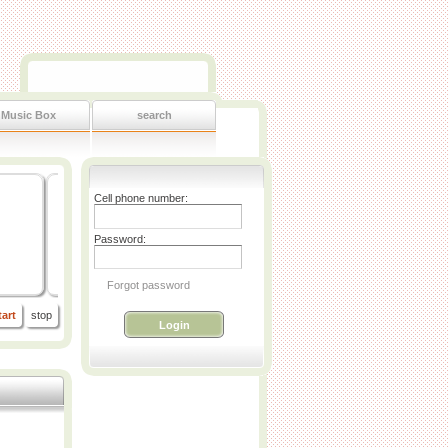
Music Box
search
Cell phone number:
Password:
Forgot password
tart
stop