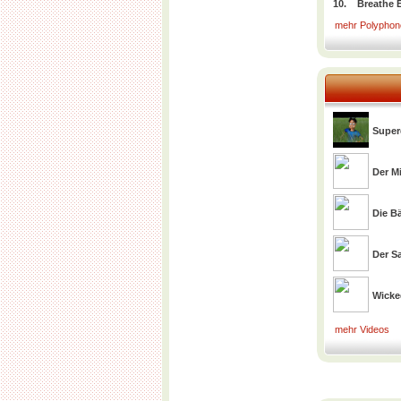
10.
Breathe 
mehr Polyphone
Super
Der M
Die Bä
Der S
Wick
mehr Videos