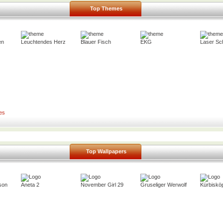
Top Themes
en
Leuchtendes Herz
Blauer Fisch
EKG
Laser Sc
es
Top Wallpapers
son
Aneta 2
November Girl 29
Gruseliger Werwolf
Kürbiskö