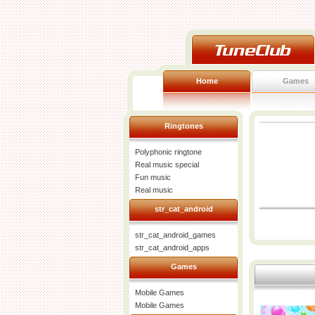
Home
Games
Ringtones
Polyphonic ringtone
Real music special
Fun music
Real music
str_cat_android
str_cat_android_games
str_cat_android_apps
Games
Mobile Games
Mobile Games