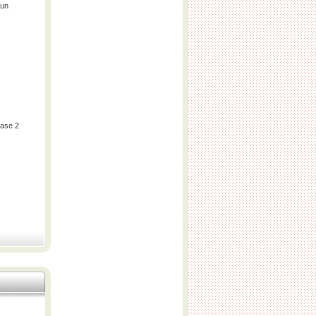
Run
ase 2