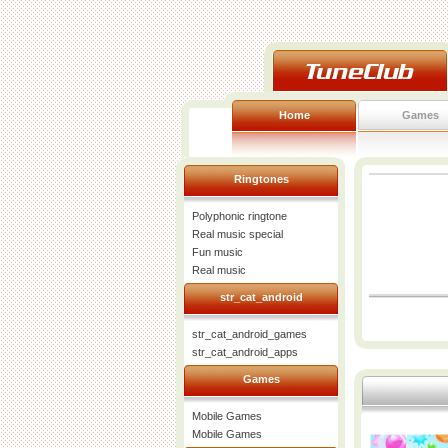
Home
Games
Ringtones
Polyphonic ringtone
Real music special
Fun music
Real music
str_cat_android
str_cat_android_games
str_cat_android_apps
Games
Mobile Games
Mobile Games