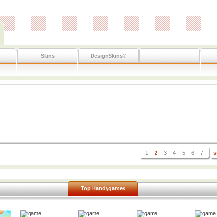
Skins
DesignSkins®
1
2
3
4
5
6
7
s
Top Handygames