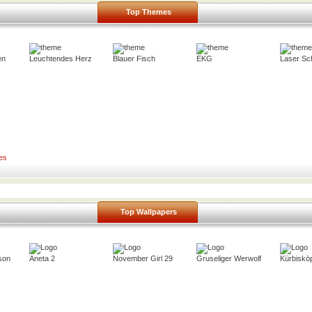
Top Themes
en
Leuchtendes Herz
Blauer Fisch
EKG
Laser Sc
es
Top Wallpapers
son
Aneta 2
November Girl 29
Gruseliger Werwolf
Kürbiskö