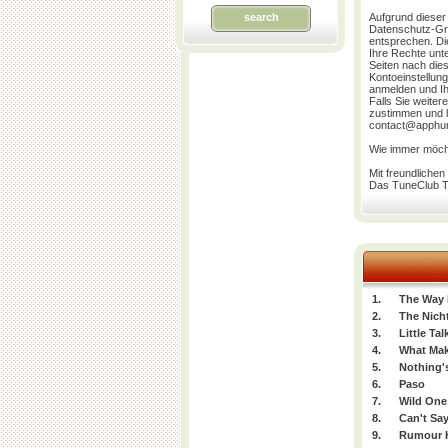
search
Aufgrund dieser
Datenschutz-Gr
entsprechen. Die
Ihre Rechte unte
Seiten nach die
Kontoeinstellun
anmelden und Ih
Falls Sie weite
zustimmen und li
contact@apphu
Wie immer möcht
Mit freundliche
Das TuneClub 
1.
The Way I
2.
The Nich
3.
Little Tal
4.
What Mak
5.
Nothing'
6.
Paso
7.
Wild One
8.
Can't Sa
9.
Rumour H