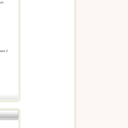
Run
ase 2