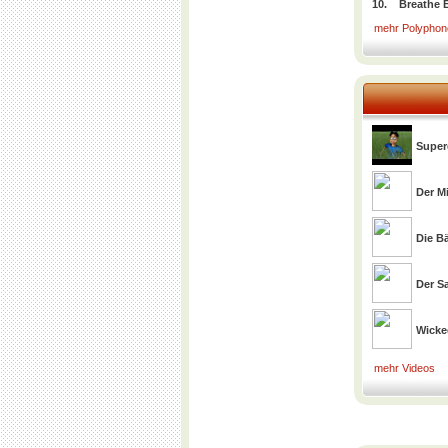
10.
Breathe 
mehr Polyphone
Super
Der M
Die Bä
Der S
Wick
mehr Videos