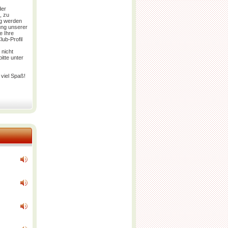
der
, zu
g
werden
zung unserer
e Ihre
ub-Profil
 nicht
itte unter
viel Spaß!