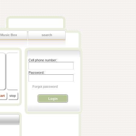
Music Box
search
Cell phone number:
Password:
Forgot password
tart
stop