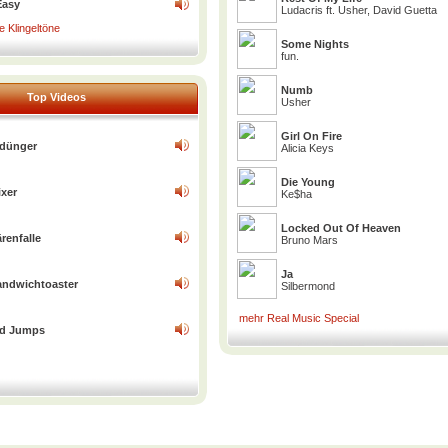
Easy
Ludacris ft. Usher, David Guetta
 Klingeltöne
Some Nights
fun.
Numb
Top Videos
Usher
Girl On Fire
dünger
Alicia Keys
Die Young
ixer
Ke$ha
Locked Out Of Heaven
renfalle
Bruno Mars
Ja
andwichtoaster
Silbermond
mehr Real Music Special
ed Jumps