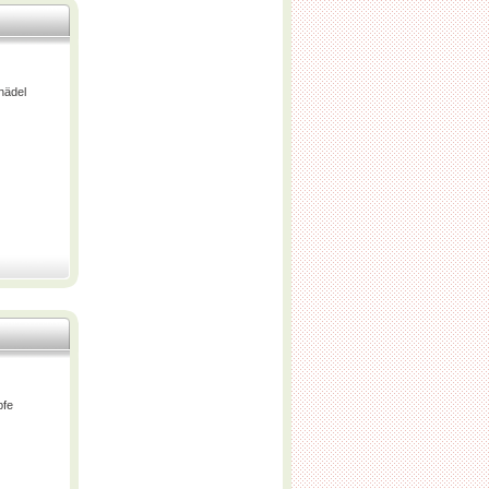
hädel
pfe