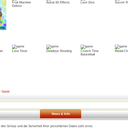
Fruit Machine
Astral 3D Effects
Love Dice
Soccer 
Deluxe
an
Love Tests
Deadeye Shooting
Crunch Time
Medal Ch
Basketball
 Spiele
News & Info
den Schutz und die Sicherheit Ihrer persönlichen Daten sehr ernst.