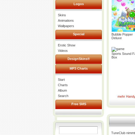
Logos
Skins
Animations
Wallpapers
Special
Bubble Popper
Deluxe
Erotic Show
Videos
Sports Sound F
Box
DesignSkins®
MP3 Charts
Start
Charts
Album
Search
mehr Handy
Free SMS
TuneClub nimmt 