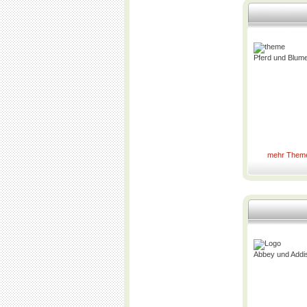
Pferd und Blum
mehr Them
Abbey und Addi