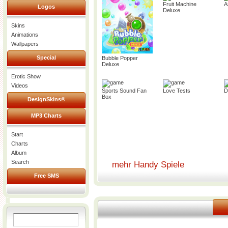
Fruit Machine
A
Logos
Deluxe
Skins
Animations
Wallpapers
Special
Bubble Popper
Deluxe
Erotic Show
Videos
Sports Sound Fan
Love Tests
D
Box
DesignSkins®
MP3 Charts
Start
Charts
Album
Search
mehr Handy Spiele
Free SMS