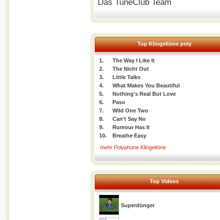
Das TuneClub Team
Top Klingeltöne poly
1.
The Way I Like It
2.
The Nicht Out
3.
Little Talks
4.
What Makes You Beautiful
5.
Nothing's Real But Love
6.
Paso
7.
Wild One Two
8.
Can't Say No
9.
Rumour Has It
10.
Breathe Easy
mehr Polyphone Klingeltöne
Top Videos
Superdünger