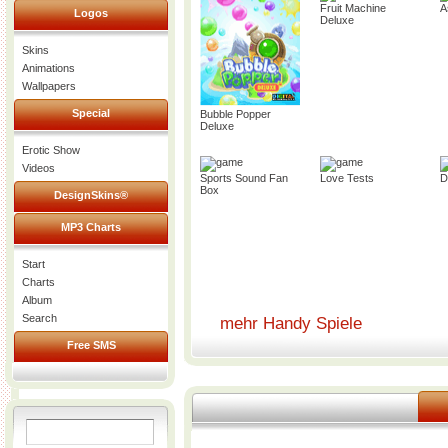
Fruit Machine
A
Logos
Deluxe
Skins
Animations
Wallpapers
Special
Bubble Popper
Deluxe
Erotic Show
Videos
Sports Sound Fan
Love Tests
D
Box
DesignSkins®
MP3 Charts
Start
Charts
Album
Search
mehr Handy Spiele
Free SMS