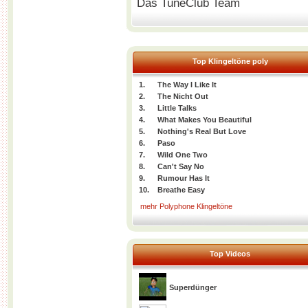
Das TuneClub Team
Top Klingeltöne poly
1.
The Way I Like It
2.
The Nicht Out
3.
Little Talks
4.
What Makes You Beautiful
5.
Nothing's Real But Love
6.
Paso
7.
Wild One Two
8.
Can't Say No
9.
Rumour Has It
10.
Breathe Easy
mehr Polyphone Klingeltöne
Top Videos
Superdünger