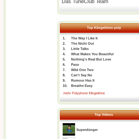
Das TuneClub Team
Top Klingeltöne poly
1.
The Way I Like It
2.
The Nicht Out
3.
Little Talks
4.
What Makes You Beautiful
5.
Nothing's Real But Love
6.
Paso
7.
Wild One Two
8.
Can't Say No
9.
Rumour Has It
10.
Breathe Easy
mehr Polyphone Klingeltöne
Top Videos
Superdünger