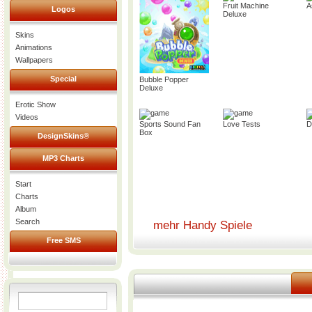
Fruit Machine
A
Logos
Deluxe
Skins
Animations
Wallpapers
Special
Bubble Popper
Deluxe
Erotic Show
Videos
Sports Sound Fan
Love Tests
D
Box
DesignSkins®
MP3 Charts
Start
Charts
Album
Search
mehr Handy Spiele
Free SMS